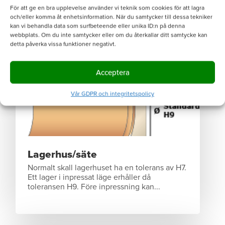
Motlöpspartner/axel
För att ge en bra upplevelse använder vi teknik som cookies för att lagra
Normalt för ett glidlager är att axeln verkar
och/eller komma åt enhetsinformation. När du samtycker till dessa tekniker
som motlöpspartner. Viktigt att tänka på vid
kan vi behandla data som surfbeteende eller unika ID:n på denna
val av axel är ytfinheten,...
webbplats. Om du inte samtycker eller om du återkallar ditt samtycke kan
detta påverka vissa funktioner negativt.
Acceptera
Vår GDPR och integritetspolicy
Lagerhus/säte
Normalt skall lagerhuset ha en tolerans av H7.
Ett lager i inpressat läge erhåller då
toleransen H9. Före inpressning kan...