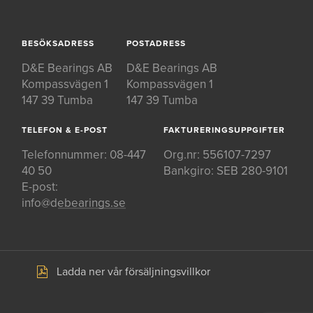
BESÖKSADRESS
POSTADRESS
D&E Bearings AB
D&E Bearings AB
Kompassvägen 1
Kompassvägen 1
147 39 Tumba
147 39 Tumba
TELEFON & E-POST
FAKTURERINGSUPPGIFTER
Telefonnummer:
08-447
Org.nr: 556107-7297
40 50
Bankgiro: SEB 280-9101
E-post:
info@debearings.se
Ladda ner vår försäljningsvillkor