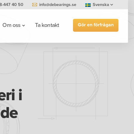
8-447 40 50
info@debearings.se
Svenska
Gör en förfrågan
Om oss
Ta kontakt
0
ri i
 de