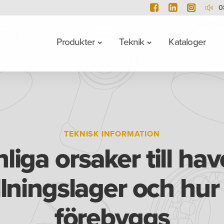
0
Produkter
Teknik
Kataloger
TEKNISK INFORMATION
liga orsaker till have
llningslager och hur
förebyggs