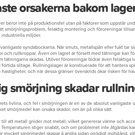
aste orsakerna bakom lager
rier beror inte på produktionsfel utan på faktorer som uppstår und
tt smörjningsproblem, felaktig montering och föroreningar tillsa
 industriella miljöer.
vanligaste syndabockarna. När smuts, metallspån eller fukt tar sig
 och rullkroppar. Även om lagret är försett med tätningar kan fö
om tätningarna skadas. Utöver föroreningar bidrar även felaktiga la
l förtida slitage. Rullningslager är konstruerade för att hantera sp
 hastigheter, och när dessa gränser överskrids ökar risken för ha
ig smörjning skadar rullni
ets livlina, och fel i smörjningen är en av de absolut vanligaste or
ket smörjmedel kan orsaka skador, om än på olika sätt.
 till att metall gnider mot metall, vilket genererar värme och acce
. Temperaturen stiger snabbt, och om problemet inte åtgärdas ka
 För mycket smörjmedel skapar å andra sidan onödigt motstånd, vi