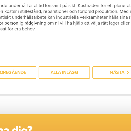
nde underhåll är alltid lönsamt på sikt. Kostnaden för ett planera
i kostar i stillestånd, reparationer och förlorad produktion. Med r
tiskt underhållsarbete kan industriella verksamheter hålla sina r
ör personlig rådgivning
om ni vill ha hjälp att välja rätt lager eller
at för era behov.
FÖREGÅENDE
ALLA INLÄGG
NÄSTA
pa dig?