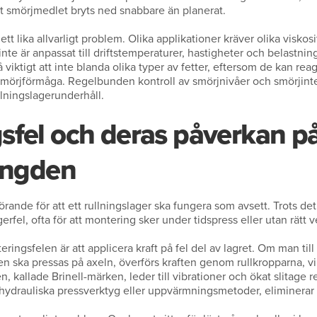
tt smörjmedlet bryts ned snabbare än planerat.
ett lika allvarligt problem. Olika applikationer kräver olika visk
te är anpassat till driftstemperaturer, hastigheter och belastni
 viktigt att inte blanda olika typer av fetter, eftersom de kan re
smörjförmåga. Regelbunden kontroll av smörjnivåer och smörjinter
lningslagerunderhåll.
sfel och deras påverkan p
längden
rande för att ett rullningslager ska fungera som avsett. Trots de
agerfel, ofta för att montering sker under tidspress eller utan rätt v
eringsfelen är att applicera kraft på fel del av lagret. Om man til
en ska pressas på axeln, överförs kraften genom rullkropparna, vi
 kallade Brinell-märken, leder till vibrationer och ökat slitage re
ydrauliska pressverktyg eller uppvärmningsmetoder, eliminerar 