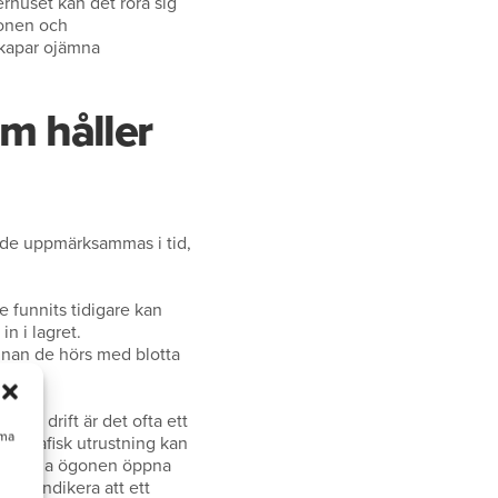
erhuset kan det röra sig
tionen och
skapar ojämna
om håller
om de uppmärksammas i tid,
e funnits tidigare kan
n i lagret.
innan de hörs med blotta
der drift är det ofta ett
mma
mografisk utrustning kan
kså hålla ögonen öppna
kan indikera att ett