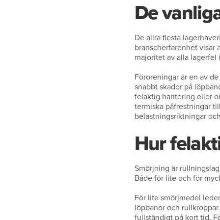
De vanlig
De allra flesta lagerhave
branscherfarenhet visar a
majoritet av alla lagerfel i
Föroreningar är en av de 
snabbt skador på löpbanor
felaktig hantering eller 
termiska påfrestningar til
belastningsriktningar och
Hur felakt
Smörjning är rullningslagr
Både för lite och för myc
För lite smörjmedel leder
löpbanor och rullkroppar
fullständigt på kort tid.