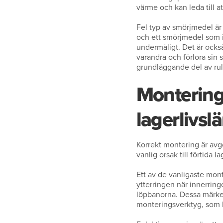
värme och kan leda till a
Fel typ av smörjmedel är 
och ett smörjmedel som in
undermåligt. Det är också
varandra och förlora sin 
grundläggande del av rul
Montering
lagerlivs
Korrekt montering är avgö
vanlig orsak till förtida l
Ett av de vanligaste mont
ytterringen när innerring
löpbanorna. Dessa märken,
monteringsverktyg, som h