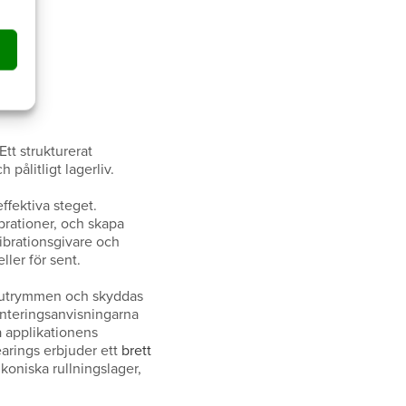
er
Ett strukturerat
pålitligt lagerliv.
fektiva steget.
brationer, och skapa
vibrationsgivare och
ller för sent.
ena utrymmen och skyddas
monteringsanvisningarna
a applikationens
earings erbjuder ett
brett
 koniska rullningslager,