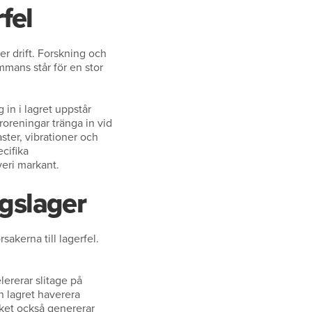
fel
er drift. Forskning och
mmans står för en stor
 in i lagret uppstår
roreningar tränga in vid
ster, vibrationer och
ecifika
veri markant.
ngslager
sakerna till lagerfel.
lererar slitage på
n lagret haverera
lket också genererar