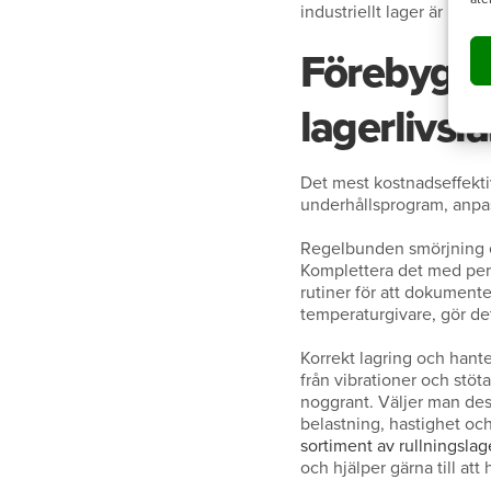
industriellt lager är på v
Förebygga
lagerlivs
Det mest kostnadseffektiva
underhållsprogram, anpass
Regelbunden smörjning en
Komplettera det med peri
rutiner för att dokumente
temperaturgivare, gör det 
Korrekt lagring och hante
från vibrationer och stöt
noggrant. Väljer man des
belastning, hastighet och
sortiment av rullningslag
och hjälper gärna till att 