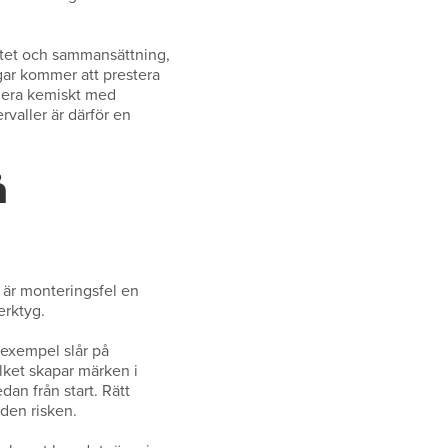
ositet och sammansättning,
ngar kommer att prestera
agera kemiskt med
valler är därför en
å
t är monteringsfel en
erktyg.
l exempel slår på
lket skapar märken i
dan från start. Rätt
den risken.