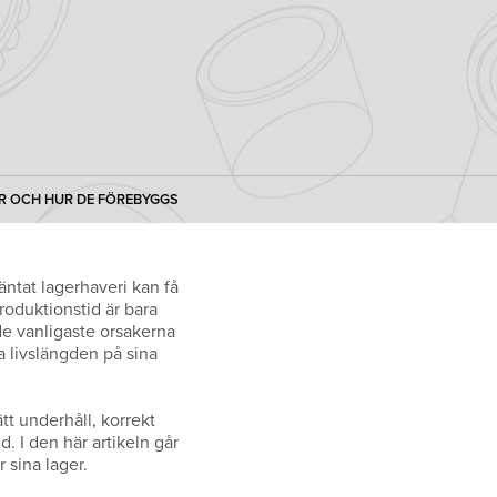
ER OCH HUR DE FÖREBYGGS
äntat lagerhaveri kan få
roduktionstid är bara
de vanligaste orsakerna
a livslängden på sina
ätt underhåll, korrekt
. I den här artikeln går
sina lager.