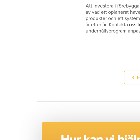
Att investera i förebygga
av vad ett oplanerat haver
produkter och ett systema
år efter år.
Kontakta oss f
underhållsprogram anpass
Hur kan vi hjäl