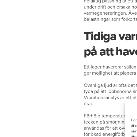
Felaktig passning är ett a
under drift och orsaka nöt
värmegenereringen. Även f
belastningar som förkorta
Tidiga var
på att hav
Ett lager havererar sällan
ger möjlighet att planer
Ovanliga ljud är ofta det
tyda på att löpbanorna är
Vibrationsanalys är ett e
örat.
Förhöjd temperatur är ett
För
tecken på smörjningsprob
åt 
användas för att övervak
sur
för ökad energiförbruknin
åte