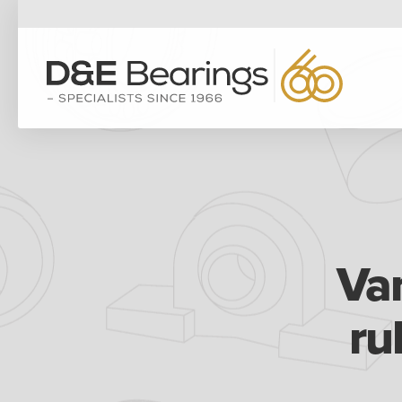
Van
ru