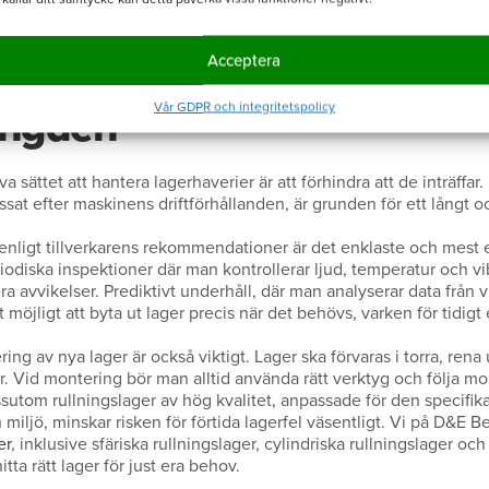
äg att ge upp.
nde åtgärder som förläng
Acceptera
Vår GDPR och integritetspolicy
längden
 sättet att hantera lagerhaverier är att förhindra att de inträffar. 
at efter maskinens driftförhållanden, är grunden för ett långt och 
ligt tillverkarens rekommendationer är det enklaste och mest ef
odiska inspektioner där man kontrollerar ljud, temperatur och vi
ra avvikelser. Prediktivt underhåll, där man analyserar data från 
möjligt att byta ut lager precis när det behövs, varken för tidigt e
ring av nya lager är också viktigt. Lager ska förvaras i torra, r
ar. Vid montering bör man alltid använda rätt verktyg och följa 
sutom rullningslager av hög kvalitet, anpassade för den specifik
 miljö, minskar risken för förtida lagerfel väsentligt. Vi på D&E B
er
, inklusive sfäriska rullningslager, cylindriska rullningslager och
hitta rätt lager för just era behov.