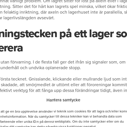
nnat vanligt problem. Om lagret sitter för löst på axeln eller i lag
ning. Sitter det för hårt kan lagrets spel minska, vilket ökar frik
elaktig inriktning, där axeln och lagerhuset inte är parallella, 
r lagerlivslängden avsevärt.
ningstecken på ett lager s
erera
 utan förvarning. I de flesta fall ger det ifrån sig signaler som, 
a underhåll och undvika oplanerade stopp.
 första tecknet. Gnisslande, klickande eller mullrande ljud som int
 skadade, att smörjmedlet är uttömt eller att föroreningar kommit i
ffektivt verktyg för att fånga upp dessa förändringar tidigt, även 
Hantera samtycke
 annat viktigt varningstecken. Om lagerhuset blir ovanligt varmt un
 att ge en bra upplevelse använder vi teknik som cookies för att lagra och/eller ko
lem, överlast eller felaktig montering. Temperaturgivare och ter
enhetsinformation. När du samtycker till dessa tekniker kan vi behandla data som
a temperaturer kontinuerligt. Utöver ljud och värme bör man oc
fbeteende eller unika ID:n på denna webbplats. Om du inte samtycker eller om du
g, onormala vibrationer och synliga skador på tätningar, som alla 
rkallar ditt samtycke kan detta påverka vissa funktioner negativt.