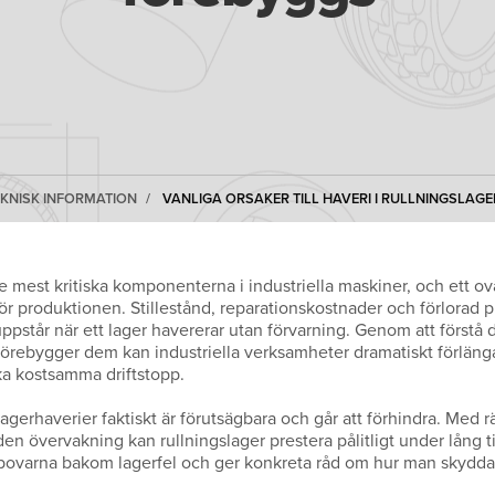
EKNISK INFORMATION
VANLIGA ORSAKER TILL HAVERI I RULLNINGSLAG
e mest kritiska komponenterna i industriella maskiner, och ett ov
ör produktionen. Stillestånd, reparationskostnader och förlorad p
ppstår när ett lager havererar utan förvarning. Genom att förstå 
 förebygger dem kan industriella verksamheter dramatiskt förläng
ka kostsamma driftstopp.
lagerhaverier faktiskt är förutsägbara och går att förhindra. Med r
 övervakning kan rullningslager prestera pålitligt under lång tid
bovarna bakom lagerfel och ger konkreta råd om hur man skyddar 