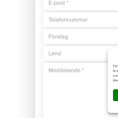
För
åt 
sur
åte