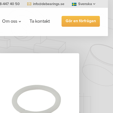
8-447 40 50
info@debearings.se
Svenska
Gör en förfrågan
Om oss
Ta kontakt
0