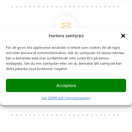
Hantera samtycke
E-POSTA OSS PÅ
För att ge en bra upplevelse använder vi teknik som cookies för att lagra
info@debearings.se
och/eller komma åt enhetsinformation. När du samtycker till dessa tekniker
kan vi behandla data som surfbeteende eller unika ID:n på denna
webbplats. Om du inte samtycker eller om du återkallar ditt samtycke kan
detta påverka vissa funktioner negativt.
Acceptera
RING OSS PÅ
Vår GDPR och integritetspolicy
08-447 40 50