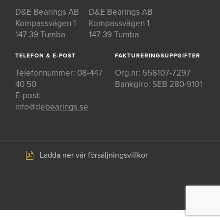
D&E Bearings AB
D&E Bearings AB
Kompassvägen 1
Kompassvägen 1
147 39 Tumba
147 39 Tumba
TELEFON & E-POST
FAKTURERINGSUPPGIFTER
Telefonnummer:
08-447
Org.nr: 556107-7297
40 50
Bankgiro: SEB 280-9101
E-post:
info@debearings.se
Ladda ner vår försäljningsvillkor