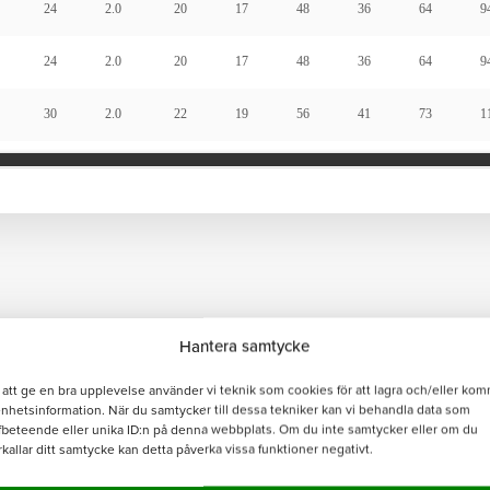
Hantera samtycke
pa dig?
 att ge en bra upplevelse använder vi teknik som cookies för att lagra och/eller ko
enhetsinformation. När du samtycker till dessa tekniker kan vi behandla data som
fbeteende eller unika ID:n på denna webbplats. Om du inte samtycker eller om du
rkallar ditt samtycke kan detta påverka vissa funktioner negativt.
l och ska lämnas oförändrat.