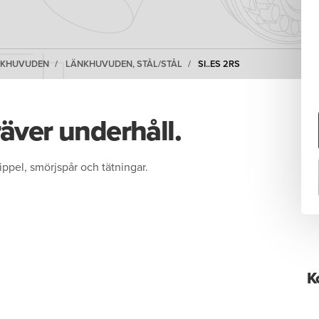
NKHUVUDEN
LÄNKHUVUDEN, STÅL/STÅL
SI..ES 2RS
ver underhåll.
pel, smörjspår och tätningar.
K