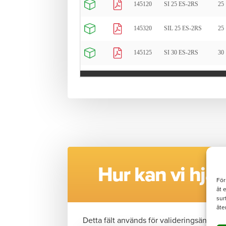
Hur kan vi hjäl
För
åt 
sur
åte
Detta fält används för valideringsändamå