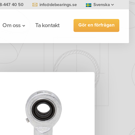
8-447 40 50
info@debearings.se
Svenska
Gör en förfrågan
Om oss
Ta kontakt
0