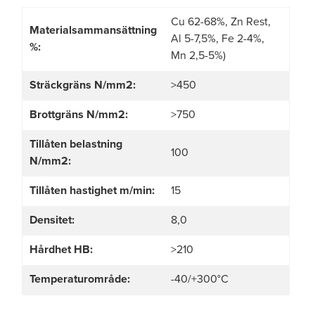
Cu 62-68%, Zn Rest,
Materialsammansättning
Al 5-7,5%, Fe 2-4%,
%:
Mn 2,5-5%)
Sträckgräns
N/mm2:
>450
Brottgräns
N/mm2:
>750
Tillåten belastning
100
N/mm2:
Tillåten hastighet m/min:
15
Densitet:
8,0
Hårdhet HB:
>210
Temperaturområde:
-40/+300°C