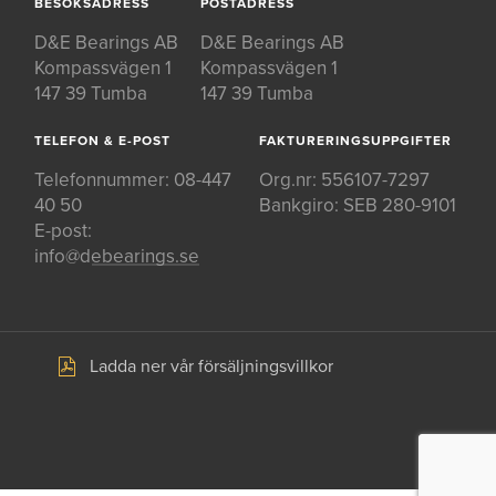
BESÖKSADRESS
POSTADRESS
D&E Bearings AB
D&E Bearings AB
Kompassvägen 1
Kompassvägen 1
147 39 Tumba
147 39 Tumba
TELEFON & E-POST
FAKTURERINGSUPPGIFTER
Telefonnummer:
08-447
Org.nr: 556107-7297
40 50
Bankgiro: SEB 280-9101
E-post:
info@debearings.se
Ladda ner vår försäljningsvillkor