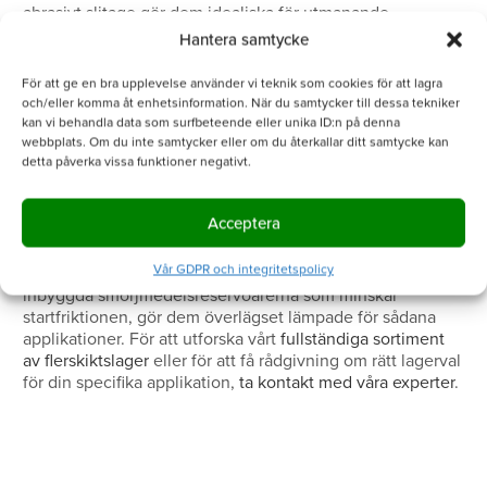
abrasivt slitage gör dem idealiska för utmanande
industriella miljöer.
Hantera samtycke
Underhållskrav och kostnadshänsyn påverkar också valet.
För att ge en bra upplevelse använder vi teknik som cookies för att lagra
Flerskiktslager med inbyggda smörjmedelsreservoarer
och/eller komma åt enhetsinformation. När du samtycker till dessa tekniker
kräver minimalt underhåll jämfört med traditionella lager
kan vi behandla data som surfbeteende eller unika ID:n på denna
som behöver regelbunden smörjning. Detta resulterar i
webbplats. Om du inte samtycker eller om du återkallar ditt samtycke kan
detta påverka vissa funktioner negativt.
lägre totalkostnader över lagrets livscykel, trots eventuellt
högre initiala investeringskostnader.
Acceptera
Oscillerande eller intermittent drift gör flerskiktslager till
det naturliga valet. Deras förmåga att hantera start-stopp-
Vår GDPR och integritetspolicy
cykler utan omfattande slitage, kombinerat med de
inbyggda smörjmedelsreservoarerna som minskar
startfriktionen, gör dem överlägset lämpade för sådana
applikationer. För att utforska vårt
fullständiga sortiment
av flerskiktslager
eller för att få rådgivning om rätt lagerval
för din specifika applikation,
ta kontakt med våra experter
.