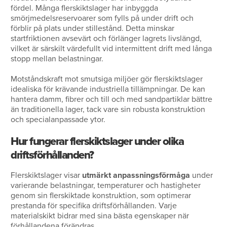
fördel. Många flerskiktslager har inbyggda
smörjmedelsreservoarer som fylls på under drift och
förblir på plats under stillestånd. Detta minskar
startfriktionen avsevärt och förlänger lagrets livslängd,
vilket är särskilt värdefullt vid intermittent drift med långa
stopp mellan belastningar.
Motståndskraft mot smutsiga miljöer gör flerskiktslager
idealiska för krävande industriella tillämpningar. De kan
hantera damm, fibrer och till och med sandpartiklar bättre
än traditionella lager, tack vare sin robusta konstruktion
och specialanpassade ytor.
Hur fungerar flerskiktslager under olika
driftsförhållanden?
Flerskiktslager visar
utmärkt anpassningsförmåga
under
varierande belastningar, temperaturer och hastigheter
genom sin flerskiktade konstruktion, som optimerar
prestanda för specifika driftsförhållanden. Varje
materialskikt bidrar med sina bästa egenskaper när
förhållandena förändras.