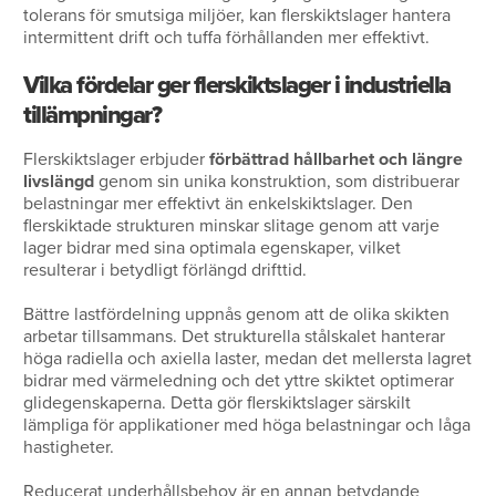
tolerans för smutsiga miljöer, kan flerskiktslager hantera
intermittent drift och tuffa förhållanden mer effektivt.
Vilka fördelar ger flerskiktslager i industriella
tillämpningar?
Flerskiktslager erbjuder
förbättrad hållbarhet och längre
livslängd
genom sin unika konstruktion, som distribuerar
belastningar mer effektivt än enkelskiktslager. Den
flerskiktade strukturen minskar slitage genom att varje
lager bidrar med sina optimala egenskaper, vilket
resulterar i betydligt förlängd drifttid.
Bättre lastfördelning uppnås genom att de olika skikten
arbetar tillsammans. Det strukturella stålskalet hanterar
höga radiella och axiella laster, medan det mellersta lagret
bidrar med värmeledning och det yttre skiktet optimerar
glidegenskaperna. Detta gör flerskiktslager särskilt
lämpliga för applikationer med höga belastningar och låga
hastigheter.
Reducerat underhållsbehov är en annan betydande