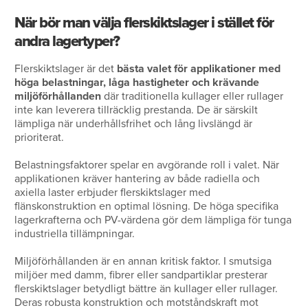
När bör man välja flerskiktslager i stället för
andra lagertyper?
Flerskiktslager är det
bästa valet för applikationer med
höga belastningar, låga hastigheter och krävande
miljöförhållanden
där traditionella kullager eller rullager
inte kan leverera tillräcklig prestanda. De är särskilt
lämpliga när underhållsfrihet och lång livslängd är
prioriterat.
Belastningsfaktorer spelar en avgörande roll i valet. När
applikationen kräver hantering av både radiella och
axiella laster erbjuder flerskiktslager med
flänskonstruktion en optimal lösning. De höga specifika
lagerkrafterna och PV-värdena gör dem lämpliga för tunga
industriella tillämpningar.
Miljöförhållanden är en annan kritisk faktor. I smutsiga
miljöer med damm, fibrer eller sandpartiklar presterar
flerskiktslager betydligt bättre än kullager eller rullager.
Deras robusta konstruktion och motståndskraft mot