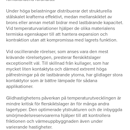
Under höga belastningar distribuerar det strukturella
stålskalet krafterna effektivt, medan mellanskiktet av
brons eller annan metall bidrar med lastbärande kapacitet.
Vid temperaturvariationer hjälper de olika materialens
termiska egenskaper till att hantera expansion och
kontraktion utan att kompromissa med lagrets funktion.
Vid oscillerande rörelser, som anses vara den mest
krävande rörelsetypen, presterar flerskiktslager
exceptionellt väl. Till skillnad från kullager, som har
mycket liten kontaktyta och därmed extremt höga
påfrestningar på de lastbärande ytorna, har glidlager stora
kontaktytor som är bättre lämpade för sådana
applikationer.
Glidhastighetens påverkan på temperaturutvecklingen är
mindre kritisk för flerskiktslager än för många andra
lagertyper. Den optimerade ytstrukturen och de inbyggda
smörjmedelsreservoarerna hjälper till att kontrollera
friktionen och värmeuppbyggnaden även under
varierande hastigheter.