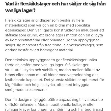
Vad är flerskiktslager och hur skiljer de sig från
vanliga lager?
Flerskiktslager är glidlager som består av flera
materialskikt som var och en bidrar med specifika
egenskaper. Den vanligaste konstruktionen inkluderar ett
stålskal som grund, ett bronslager i mitten och en glidyta
av kompositmaterial eller polymer. Denna uppbyggnad
skiljer sig markant från traditionella enkelskiktslager, som
endast består av ett homogent material.
Den tekniska uppbyggnaden ger flerskiktslager unika
fördelar jämfört med vanliga lager. Stålskalet ger
strukturell styrka och stabilitet, medan mellanskiktet av
brons eller annan metall bidrar med värmeledning och
lastbärande kapacitet. Det yttersta skiktet är optimerat för
låg friktion och hög slitstyrka, ofta med inbyggda
smörjmedelsreservoarer.
Denna design möjliggör bättre anpassning till varierande
driftsförhållanden. Medan traditionella kullager eller
rullager kräver kontinuerlig smörjning och har begränsad