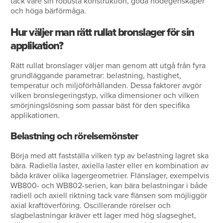
tack vare sin robusta konstruktion, goda nödegenskaper
och höga bärförmåga.
Hur väljer man rätt rullat bronslager för sin
applikation?
Rätt rullat bronslager väljer man genom att utgå från fyra
grundläggande parametrar: belastning, hastighet,
temperatur och miljöförhållanden. Dessa faktorer avgör
vilken bronslegeringstyp, vilka dimensioner och vilken
smörjningslösning som passar bäst för den specifika
applikationen.
Belastning och rörelsemönster
Börja med att fastställa vilken typ av belastning lagret ska
bära. Radiella laster, axiella laster eller en kombination av
båda kräver olika lagergeometrier. Flänslager, exempelvis
WB800- och WB802-serien, kan bära belastningar i både
radiell och axiell riktning tack vare flänsen som möjliggör
axial kraftöverföring. Oscillerande rörelser och
slagbelastningar kräver ett lager med hög slagseghet,