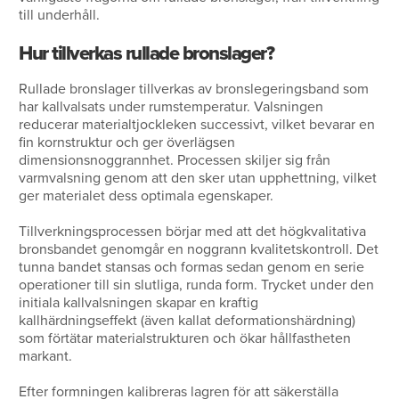
till underhåll.
Hur tillverkas rullade bronslager?
Rullade bronslager tillverkas av bronslegeringsband som
har kallvalsats under rumstemperatur. Valsningen
reducerar materialtjockleken successivt, vilket bevarar en
fin kornstruktur och ger överlägsen
dimensionsnoggrannhet. Processen skiljer sig från
varmvalsning genom att den sker utan upphettning, vilket
ger materialet dess optimala egenskaper.
Tillverkningsprocessen börjar med att det högkvalitativa
bronsbandet genomgår en noggrann kvalitetskontroll. Det
tunna bandet stansas och formas sedan genom en serie
operationer till sin slutliga, runda form. Trycket under den
initiala kallvalsningen skapar en kraftig
kallhärdningseffekt (även kallat deformationshärdning)
som förtätar materialstrukturen och ökar hållfastheten
markant.
Efter formningen kalibreras lagren för att säkerställa