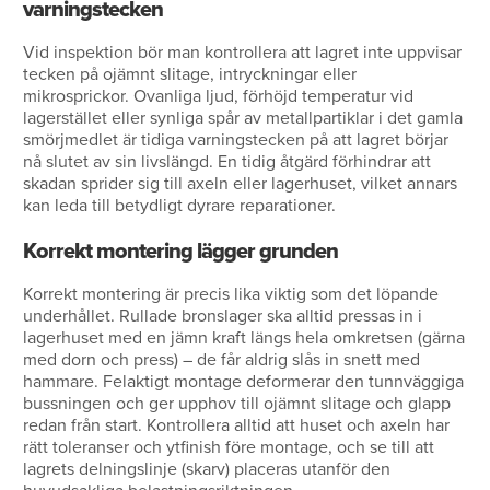
varningstecken
Vid inspektion bör man kontrollera att lagret inte uppvisar
tecken på ojämnt slitage, intryckningar eller
mikrosprickor. Ovanliga ljud, förhöjd temperatur vid
lagerstället eller synliga spår av metallpartiklar i det gamla
smörjmedlet är tidiga varningstecken på att lagret börjar
nå slutet av sin livslängd. En tidig åtgärd förhindrar att
skadan sprider sig till axeln eller lagerhuset, vilket annars
kan leda till betydligt dyrare reparationer.
Korrekt montering lägger grunden
Korrekt montering är precis lika viktig som det löpande
underhållet. Rullade bronslager ska alltid pressas in i
lagerhuset med en jämn kraft längs hela omkretsen (gärna
med dorn och press) – de får aldrig slås in snett med
hammare. Felaktigt montage deformerar den tunnväggiga
bussningen och ger upphov till ojämnt slitage och glapp
redan från start. Kontrollera alltid att huset och axeln har
rätt toleranser och ytfinish före montage, och se till att
lagrets delningslinje (skarv) placeras utanför den