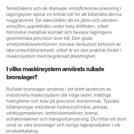
Smörjhålens och de stansade smörjfickornas placering i
lagringsytan spelar en kritisk roll för att bibehålla denna
noggrannhet. De säkerställer att en jämn och obruten
smörjfilm upprätthålls under hela drifttiden, vilket
förhindrar metallisk kontakt och bevarar lagringens
geometriska precision över tid. Den goda
smörjmedelsretentionen minskar dessutom behovet av
täta underhållsintervall, vilket är en stor praktisk fördel i
maskinsystem med begränsad åtkomlighet.
I vilka maskinsystem används rullade
bronslager?
Rullade bronslager används i ett brett spektrum av
industriella maskinsystem där höga laster, måttliga
hastigheter och krav på precision kombineras. Typiska
tillämpningar inkluderar hydraulcylindrar, pressar,
verktygsmaskiner, lantbruksmaskiner, kranar,
schaktmaskiner och transportutrustning. Du hittar ett stort
urval av våra bronslager och övriga lagerprodukter i vår
produktkatalog.