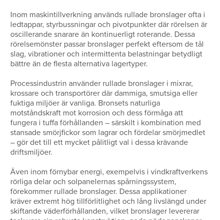
Inom maskintillverkning används rullade bronslager ofta i
ledtappar, styrbussningar och pivotpunkter där rörelsen är
oscillerande snarare än kontinuerligt roterande. Dessa
rörelsemönster passar bronslager perfekt eftersom de tål
slag, vibrationer och intermittenta belastningar betydligt
bättre än de flesta alternativa lagertyper.
Processindustrin använder rullade bronslager i mixrar,
krossare och transportörer där dammiga, smutsiga eller
fuktiga miljöer är vanliga. Bronsets naturliga
motståndskraft mot korrosion och dess förmåga att
fungera i tuffa förhållanden – särskilt i kombination med
stansade smörjfickor som lagrar och fördelar smörjmedlet
– gör det till ett mycket pålitligt val i dessa krävande
driftsmiljöer.
Även inom förnybar energi, exempelvis i vindkraftverkens
rörliga delar och solpanelernas spårningssystem,
förekommer rullade bronslager. Dessa applikationer
kräver extremt hög tillförlitlighet och lång livslängd under
skiftande väderförhållanden, vilket bronslager levererar