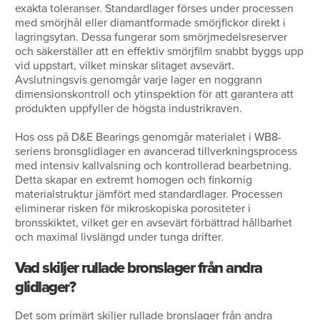
exakta toleranser. Standardlager förses under processen
med smörjhål eller diamantformade smörjfickor direkt i
lagringsytan. Dessa fungerar som smörjmedelsreserver
och säkerställer att en effektiv smörjfilm snabbt byggs upp
vid uppstart, vilket minskar slitaget avsevärt.
Avslutningsvis genomgår varje lager en noggrann
dimensionskontroll och ytinspektion för att garantera att
produkten uppfyller de högsta industrikraven.
Hos oss på D&E Bearings genomgår materialet i WB8-
seriens bronsglidlager en avancerad tillverkningsprocess
med intensiv kallvalsning och kontrollerad bearbetning.
Detta skapar en extremt homogen och finkornig
materialstruktur jämfört med standardlager. Processen
eliminerar risken för mikroskopiska porositeter i
bronsskiktet, vilket ger en avsevärt förbättrad hållbarhet
och maximal livslängd under tunga drifter.
Vad skiljer rullade bronslager från andra
glidlager?
Det som primärt skiljer rullade bronslager från andra