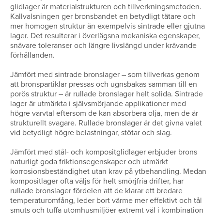
glidlager är materialstrukturen och tillverkningsmetoden.
Kallvalsningen ger bronsbandet en betydligt tätare och
mer homogen struktur än exempelvis sintrade eller gjutna
lager. Det resulterar i överlägsna mekaniska egenskaper,
snävare toleranser och längre livslängd under krävande
förhållanden.
Jämfört med sintrade bronslager – som tillverkas genom
att bronspartiklar pressas och ugnsbakas samman till en
porös struktur – är rullade bronslager helt solida. Sintrade
lager är utmärkta i självsmörjande applikationer med
högre varvtal eftersom de kan absorbera olja, men de är
strukturellt svagare. Rullade bronslager är det givna valet
vid betydligt högre belastningar, stötar och slag.
Jämfört med stål- och kompositglidlager erbjuder brons
naturligt goda friktionsegenskaper och utmärkt
korrosionsbeständighet utan krav på ytbehandling. Medan
kompositlager ofta väljs för helt smörjfria drifter, har
rullade bronslager fördelen att de klarar ett bredare
temperaturomfång, leder bort värme mer effektivt och tål
smuts och tuffa utomhusmiljöer extremt väl i kombination