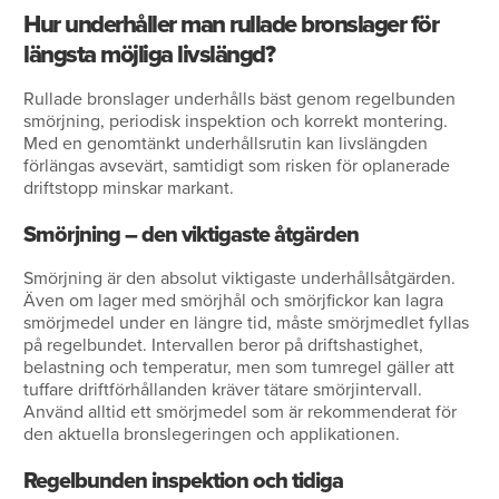
Hur underhåller man rullade bronslager för
längsta möjliga livslängd?
Rullade bronslager underhålls bäst genom regelbunden
smörjning, periodisk inspektion och korrekt montering.
Med en genomtänkt underhållsrutin kan livslängden
förlängas avsevärt, samtidigt som risken för oplanerade
driftstopp minskar markant.
Smörjning – den viktigaste åtgärden
Smörjning är den absolut viktigaste underhållsåtgärden.
Även om lager med smörjhål och smörjfickor kan lagra
smörjmedel under en längre tid, måste smörjmedlet fyllas
på regelbundet. Intervallen beror på driftshastighet,
belastning och temperatur, men som tumregel gäller att
tuffare driftförhållanden kräver tätare smörjintervall.
Använd alltid ett smörjmedel som är rekommenderat för
den aktuella bronslegeringen och applikationen.
Regelbunden inspektion och tidiga