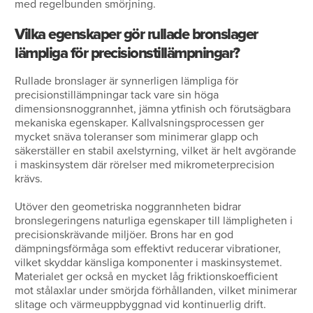
med regelbunden smörjning.
Vilka egenskaper gör rullade bronslager
lämpliga för precisionstillämpningar?
Rullade bronslager är synnerligen lämpliga för
precisionstillämpningar tack vare sin höga
dimensionsnoggrannhet, jämna ytfinish och förutsägbara
mekaniska egenskaper. Kallvalsningsprocessen ger
mycket snäva toleranser som minimerar glapp och
säkerställer en stabil axelstyrning, vilket är helt avgörande
i maskinsystem där rörelser med mikrometerprecision
krävs.
Utöver den geometriska noggrannheten bidrar
bronslegeringens naturliga egenskaper till lämpligheten i
precisionskrävande miljöer. Brons har en god
dämpningsförmåga som effektivt reducerar vibrationer,
vilket skyddar känsliga komponenter i maskinsystemet.
Materialet ger också en mycket låg friktionskoefficient
mot stålaxlar under smörjda förhållanden, vilket minimerar
slitage och värmeuppbyggnad vid kontinuerlig drift.