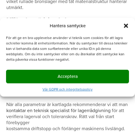
vilket rullade bronslager med tät materialstruktur hanterar
utmärkt.
Miljö och smörjningsbehov
Hantera samtycke
Bedöm sedan driftsmiljön. I dammiga eller fuktiga miljöer
är lager med täta smörjhål och eventuellt inbyggda
För att ge en bra upplevelse använder vi teknik som cookies för att lagra
läpptätningar att föredra, eftersom de håller smörjmedlet
och/eller komma åt enhetsinformation. När du samtycker till dessa tekniker
kan vi behandla data som surfbeteende eller unika ID:n på denna
inneslutet och förhindrar att föroreningar tränger in. I
webbplats. Om du inte samtycker eller om du återkallar ditt samtycke kan
applikationer där långa smörjintervall är önskvärda bör
detta påverka vissa funktioner negativt.
man välja lager med generösa smörjmedelsfickor eller
smörjhål som täcker hela lagringsytan. Kontrollera alltid
att den valda bronslegeringen är kompatibel med det
Acceptera
smörjmedel som används i systemet.
Vår GDPR och integritetspolicy
Ta hjälp av experter
När alla parametrar är kartlagda rekommenderar vi att man
kontaktar en teknisk specialist för lagerrådgivning
för att
verifiera lagerval och toleranskrav. Rätt val från start
förebygger
kostsamma driftstopp och förlänger maskinens livslängd.