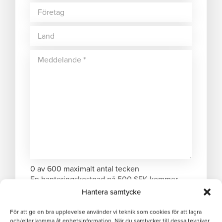
0 av 600 maximalt antal tecken
En hanteringskostnad på 500 SEK kommer
debiteras om ordervärdet understiger 1000
Hantera samtycke
SEK.
För att ge en bra upplevelse använder vi teknik som cookies för att lagra
och/eller komma åt enhetsinformation. När du samtycker till dessa tekniker