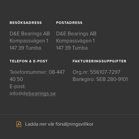
BESÖKSADRESS
POSTADRESS
D&E Bearings AB
D&E Bearings AB
Kompassvägen 1
Kompassvägen 1
147 39 Tumba
147 39 Tumba
TELEFON & E-POST
FAKTURERINGSUPPGIFTER
Telefonnummer:
08-447
Org.nr: 556107-7297
40 50
Bankgiro: SEB 280-9101
E-post:
info@debearings.se
Ladda ner vår försäljningsvillkor