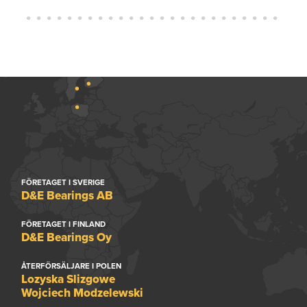
FÖRETAGET I SVERIGE
D&E Bearings AB
FÖRETAGET I FINLAND
D&E Bearings Oy
ÅTERFÖRSÄLJARE I POLEN
Lozyska Slizgowe
Wojciech Modzelewski