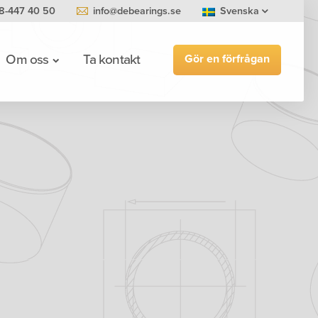
8-447 40 50
info@debearings.se
Svenska
Gör en förfrågan
Om oss
Ta kontakt
0