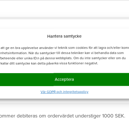
Hantera samtycke
 att ge en bra upplevelse använder vi teknik som cookies för att lagra och/eller ko
enhetsinformation. När du samtycker till dessa tekniker kan vi behandla data som
fbeteende eller unika ID:n på denna webbplats. Om du inte samtycker eller om du
rkallar ditt samtycke kan detta påverka vissa funktioner negativt.
Acceptera
Vår GDPR och integritetspolicy
ommer debiteras om ordervärdet understiger 1000 SEK.