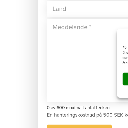
För
åt 
sur
åte
0 av 600 maximalt antal tecken
En hanteringskostnad på 500 SEK k