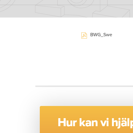
BWG_Swe
Hur kan vi hjäl