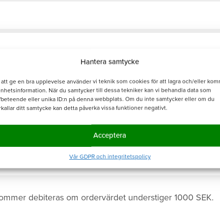
Hantera samtycke
 att ge en bra upplevelse använder vi teknik som cookies för att lagra och/eller ko
enhetsinformation. När du samtycker till dessa tekniker kan vi behandla data som
fbeteende eller unika ID:n på denna webbplats. Om du inte samtycker eller om du
rkallar ditt samtycke kan detta påverka vissa funktioner negativt.
Acceptera
Vår GDPR och integritetspolicy
ommer debiteras om ordervärdet understiger 1000 SEK.