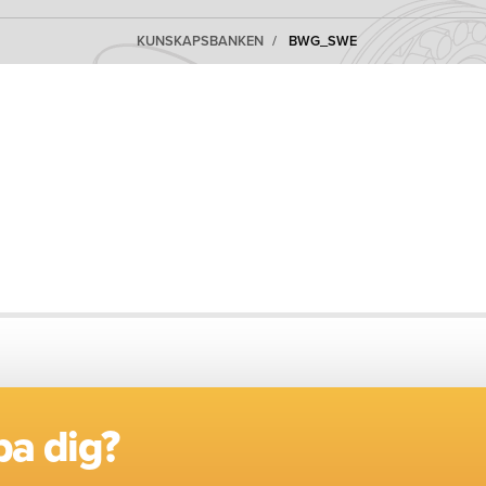
KUNSKAPSBANKEN
BWG_SWE
pa dig?