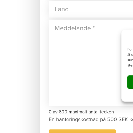
För
åt 
sur
åte
0 av 600 maximalt antal tecken
En hanteringskostnad på 500 SEK k