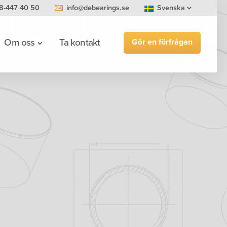
8-447 40 50
info@debearings.se
Svenska
Gör en förfrågan
Om oss
Ta kontakt
0