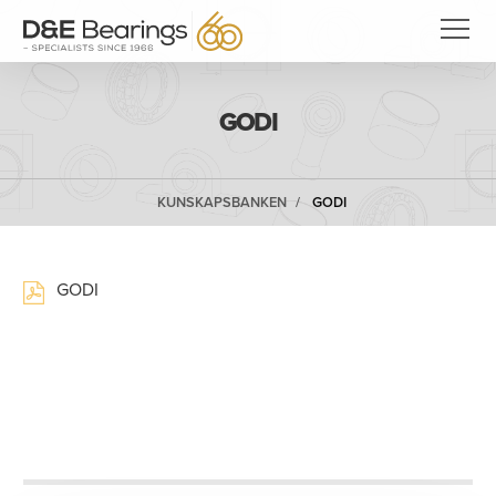
GODI
KUNSKAPSBANKEN
GODI
GODI