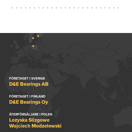
FÖRETAGET I SVERIGE
D&E Bearings AB
FÖRETAGET I FINLAND
D&E Bearings Oy
ÅTERFÖRSÄLJARE I POLEN
Lozyska Slizgowe
Wojciech Modzelewski