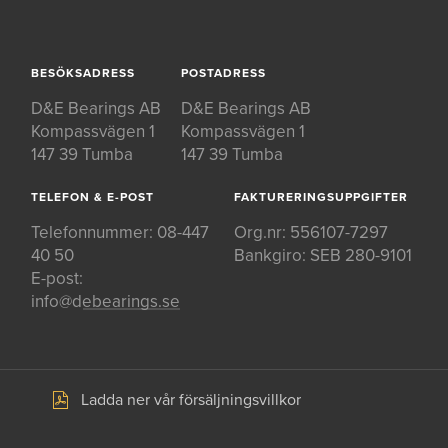
BESÖKSADRESS
POSTADRESS
D&E Bearings AB
D&E Bearings AB
Kompassvägen 1
Kompassvägen 1
147 39 Tumba
147 39 Tumba
TELEFON & E-POST
FAKTURERINGSUPPGIFTER
Telefonnummer:
08-447
Org.nr: 556107-7297
40 50
Bankgiro: SEB 280-9101
E-post:
info@debearings.se
Ladda ner vår försäljningsvillkor