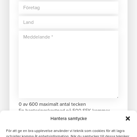
0 av 600 maximalt antal tecken
En hanteringskostnad på 500 SEK kommer
debiteras om ordervärdet understiger 1000
Hantera samtycke
SEK.
För att ge en bra upplevelse använder vi teknik som cookies för att lagra
och/eller komma åt enhetsinformation. När du samtycker till dessa tekniker