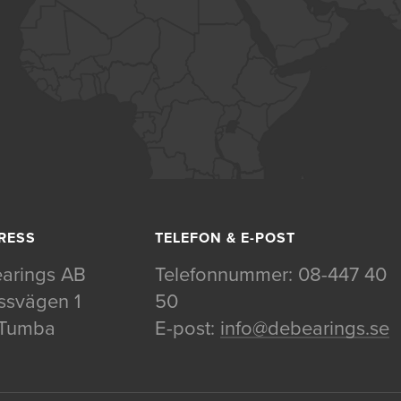
RESS
TELEFON & E-POST
arings AB
Telefonnummer:
08-447 40
svägen 1
50
 Tumba
E-post:
info@debearings.se