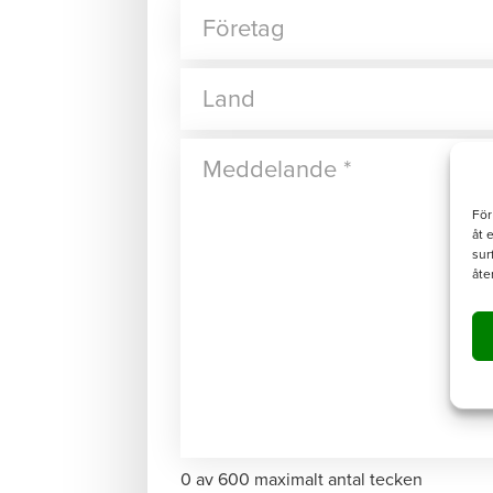
För
åt 
sur
åte
0 av 600 maximalt antal tecken