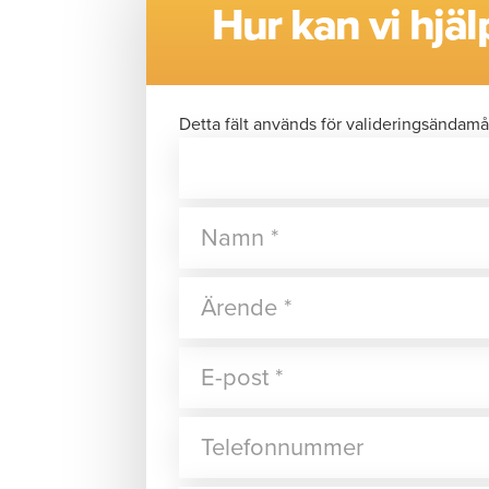
Hur kan vi hjäl
Detta fält används för valideringsändamå