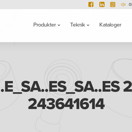
0
Produkter
Teknik
Kataloger
.E_SA..ES_SA..ES 
243641614