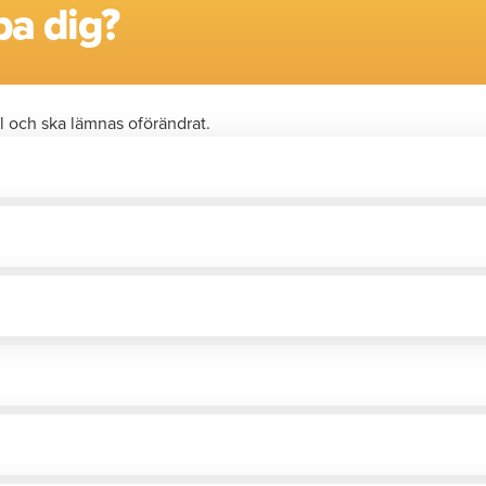
pa dig?
l och ska lämnas oförändrat.