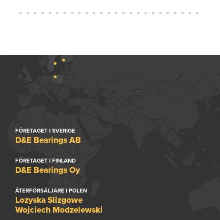
FÖRETAGET I SVERIGE
D&E Bearings AB
FÖRETAGET I FINLAND
D&E Bearings Oy
ÅTERFÖRSÄLJARE I POLEN
Lozyska Slizgowe
Wojciech Modzelewski