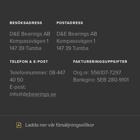
BESÖKSADRESS
POSTADRESS
D&E Bearings AB
D&E Bearings AB
Kompassvägen 1
Kompassvägen 1
147 39 Tumba
147 39 Tumba
TELEFON & E-POST
FAKTURERINGSUPPGIFTER
Telefonnummer:
08-447
Org.nr: 556107-7297
40 50
Bankgiro: SEB 280-9101
E-post:
info@debearings.se
Ladda ner vår försäljningsvillkor