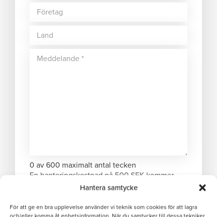
0 av 600 maximalt antal tecken
En hanteringskostnad på 500 SEK kommer
debiteras om ordervärdet understiger 1000
Hantera samtycke
SEK.
För att ge en bra upplevelse använder vi teknik som cookies för att lagra
och/eller komma åt enhetsinformation. När du samtycker till dessa tekniker