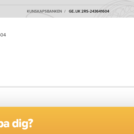
KUNSKAPSBANKEN
GE..UK 2RS-243641604
604
pa dig?