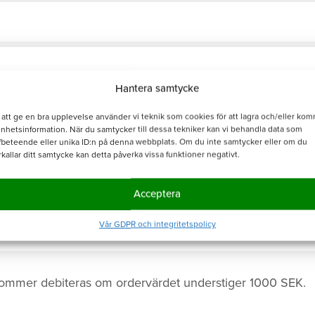
Hantera samtycke
 att ge en bra upplevelse använder vi teknik som cookies för att lagra och/eller ko
enhetsinformation. När du samtycker till dessa tekniker kan vi behandla data som
fbeteende eller unika ID:n på denna webbplats. Om du inte samtycker eller om du
rkallar ditt samtycke kan detta påverka vissa funktioner negativt.
Acceptera
Vår GDPR och integritetspolicy
ommer debiteras om ordervärdet understiger 1000 SEK.