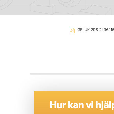
GE..UK 2RS-243641
Hur kan vi hjäl