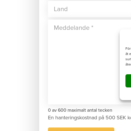
För
åt 
sur
åte
0 av 600 maximalt antal tecken
En hanteringskostnad på 500 SEK k