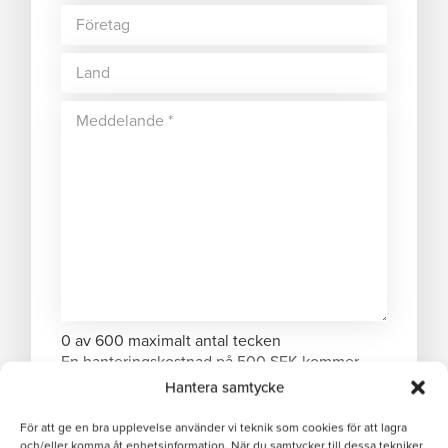
0 av 600 maximalt antal tecken
En hanteringskostnad på 500 SEK kommer
debiteras om ordervärdet understiger 1000
Hantera samtycke
SEK.
För att ge en bra upplevelse använder vi teknik som cookies för att lagra
och/eller komma åt enhetsinformation. När du samtycker till dessa tekniker