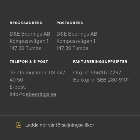
BESÖKSADRESS
POSTADRESS
D&E Bearings AB
D&E Bearings AB
Kompassvägen 1
Kompassvägen 1
147 39 Tumba
147 39 Tumba
TELEFON & E-POST
FAKTURERINGSUPPGIFTER
Telefonnummer:
08-447
Org.nr: 556107-7297
40 50
Bankgiro: SEB 280-9101
E-post:
info@debearings.se
Ladda ner vår försäljningsvillkor