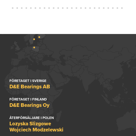
FÖRETAGET I SVERIGE
D&E Bearings AB
FÖRETAGET I FINLAND
D&E Bearings Oy
ÅTERFÖRSÄLJARE I POLEN
Lozyska Slizgowe
Wojciech Modzelewski