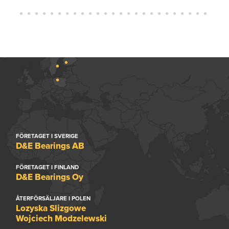
FÖRETAGET I SVERIGE
D&E Bearings AB
FÖRETAGET I FINLAND
D&E Bearings Oy
ÅTERFÖRSÄLJARE I POLEN
Lozyska Slizgowe
Wojciech Modzelewski