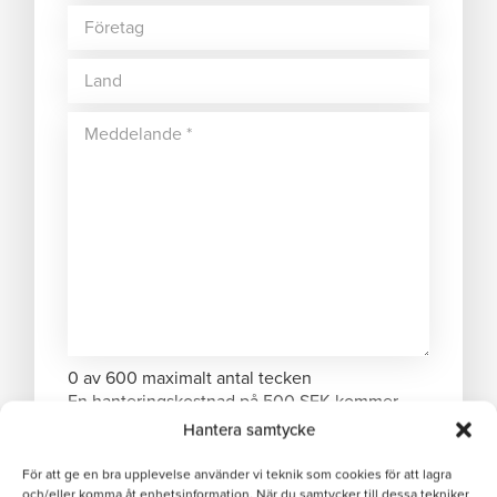
0 av 600 maximalt antal tecken
En hanteringskostnad på 500 SEK kommer
debiteras om ordervärdet understiger 1000
Hantera samtycke
SEK.
För att ge en bra upplevelse använder vi teknik som cookies för att lagra
och/eller komma åt enhetsinformation. När du samtycker till dessa tekniker