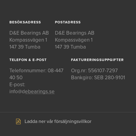
BESÖKSADRESS
POSTADRESS
D&E Bearings AB
D&E Bearings AB
Kompassvägen 1
Kompassvägen 1
147 39 Tumba
147 39 Tumba
TELEFON & E-POST
FAKTURERINGSUPPGIFTER
Telefonnummer:
08-447
Org.nr: 556107-7297
40 50
Bankgiro: SEB 280-9101
E-post:
info@debearings.se
Ladda ner vår försäljningsvillkor