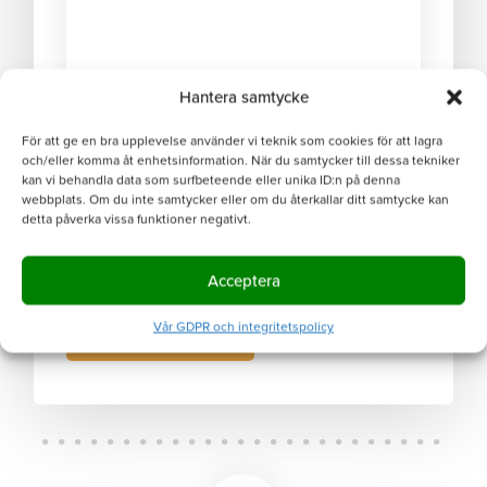
Hantera samtycke
För att ge en bra upplevelse använder vi teknik som cookies för att lagra
och/eller komma åt enhetsinformation. När du samtycker till dessa tekniker
kan vi behandla data som surfbeteende eller unika ID:n på denna
webbplats. Om du inte samtycker eller om du återkallar ditt samtycke kan
0 av 600 maximalt antal tecken
detta påverka vissa funktioner negativt.
En hanteringskostnad på 500 SEK kommer
debiteras om ordervärdet understiger 1000
SEK.
Acceptera
Vår GDPR och integritetspolicy