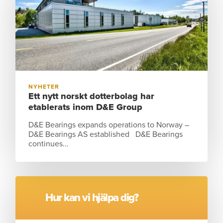
NYHETER
Ett nytt norskt dotterbolag har
etablerats inom D&E Group
D&E Bearings expands operations to Norway –
D&E Bearings AS established D&E Bearings
continues...
VISA MER
Hur kan vi hjälpa dig?