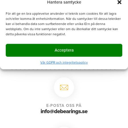
Hantera samtycke
0 av 600 maximalt antal tecken
En hanteringskostnad på 500 SEK kommer
För att ge en bra upplevelse använder vi teknik som cookies för att lagra
debiteras om ordervärdet understiger 1000
och/eller komma åt enhetsinformation. När du samtycker till dessa tekniker
kan vi behandla data som surfbeteende eller unika ID:n på denna
SEK.
webbplats. Om du inte samtycker eller om du återkallar ditt samtycke kan
detta påverka vissa funktioner negativt.
Acceptera
Vår GDPR och integritetspolicy
E-POSTA OSS PÅ
info@debearings.se